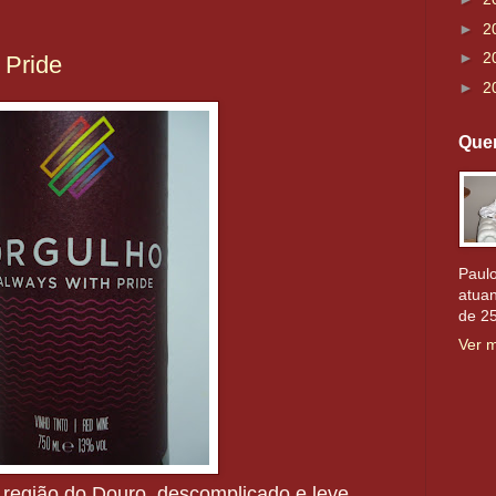
►
2
►
2
 Pride
►
2
Que
Paulo
atuan
de 2
Ver m
 região do Douro, descomplicado e leve.