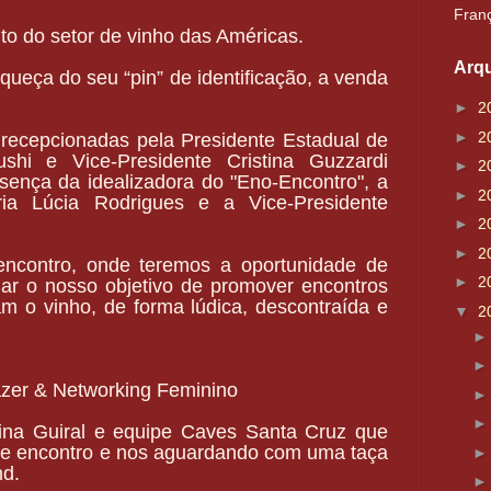
Franç
to do setor de vinho das Américas.
Arqu
squeça do seu “pin” de identificação, a venda
►
2
►
2
 recepcionadas pela Presidente Estadual de
hi e Vice-Presidente Cristina Guzzardi
►
2
ença da idealizadora do "Eno-Encontro", a
►
2
ria Lúcia Rodrigues e a Vice-Presidente
►
2
►
2
ncontro, onde teremos a oportunidade de
►
2
ndar o nosso objetivo de promover encontros
 o vinho, de forma lúdica, descontraída e
▼
2
azer & Networking Feminino
ina Guiral e equipe Caves Santa Cruz que
te encontro e nos aguardando com uma taça
nd.