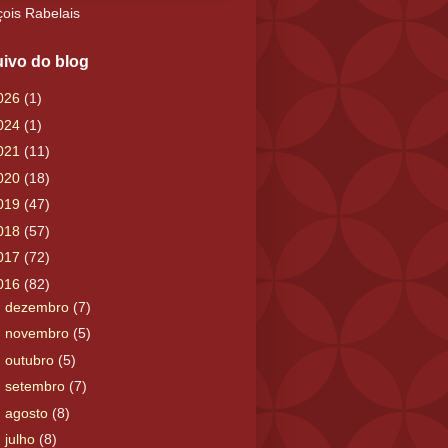
ois Rabelais
ivo do blog
026
(1)
024
(1)
021
(11)
020
(18)
019
(47)
018
(57)
017
(72)
016
(82)
►
dezembro
(7)
►
novembro
(5)
►
outubro
(5)
►
setembro
(7)
►
agosto
(8)
►
julho
(8)