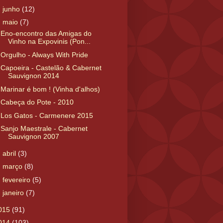
►
junho
(12)
▼
maio
(7)
Eno-encontro das Amigas do
Vinho na Expovinis (Pon...
Orgulho - Always With Pride
Capoeira - Castelão & Cabernet
Sauvignon 2014
Marinar é bom ! (Vinha d'alhos)
Cabeça do Pote - 2010
Los Gatos - Carmenere 2015
Sanjo Maestrale - Cabernet
Sauvignon 2007
►
abril
(3)
►
março
(8)
►
fevereiro
(5)
►
janeiro
(7)
015
(91)
014
(103)