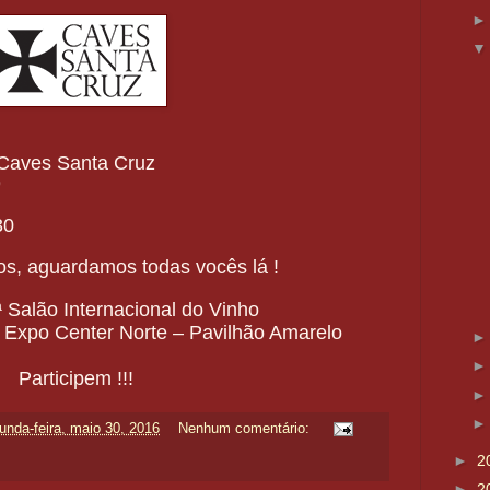
ves Santa Cruz
9
30
os, aguardamos todas vocês lá !
ª Salão Internacional do Vinho
- Expo Center Norte – Pavilhão Amarelo
Participem !!!
unda-feira, maio 30, 2016
Nenhum comentário:
►
2
►
2