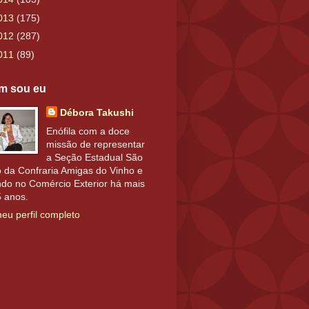
013
(175)
012
(287)
011
(89)
m sou eu
Débora Takushi
Enófila com a doce
missão de representar
a Seção Estadual São
 da Confraria Amigas do Vinho e
do no Comércio Exterior há mais
5 anos.
eu perfil completo